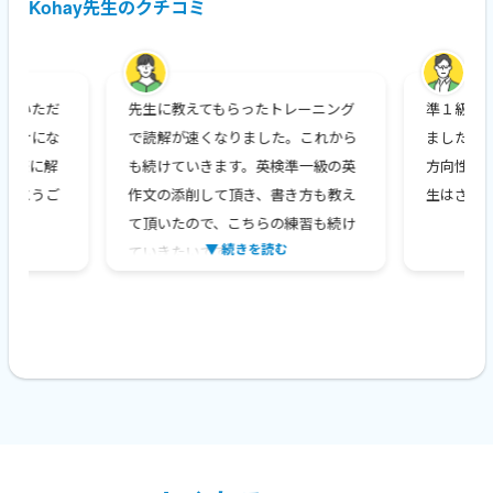
Kohay先生のクチコミ
していただ
先生に教えてもらったトレーニング
準１級の
に助けにな
で読解が速くなりました。これから
ました。
、実際に解
も続けていきます。英検準一級の英
方向性がみ
りがとうご
作文の添削して頂き、書き方も教え
生はさす
て頂いたので、こちらの練習も続け
▼ 続きを読む
ていきたいです。