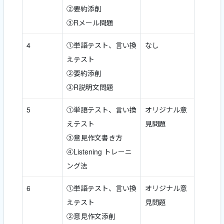
②要約添削
③Rメール問題
4
①単語テスト、言い換
なし
えテスト
②要約添削
③R説明文問題
5
①単語テスト、言い換
オリジナル意
えテスト
見問題
③意見作文書き方
④Listening トレーニ
ング法
6
①単語テスト、言い換
オリジナル意
えテスト
見問題
②意見作文添削