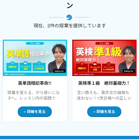
ン
現在、2件の授業を提供しています
英単語暗記革命!!
英検準１級 絶対基礎力！
語彙を覚える、から使いこな
言い換えも、英作文の論理も
すへ。レッスン内の実践で
迷わない！1次合格への正しい
「自分流」を選び取れる🌟現
ロードマップがここに。現役
役の中高教員。英検1級の3回
中高教員であり、英検1級 3回
» 詳細を見る
» 詳細を見る
連続合格やTOEIC満点など圧
連続合格（奨励賞）・TOEIC
倒的実績で予約争奪戦が絶え
満点など圧倒的実績で予約争
ないKohay先生。実は "英単語
奪戦が絶えないKohay先生。
検定１級" の持ち主で、言語
多くの合格者を輩出してきた
学・認知心理学にも精通され
人気講座が、最新傾向に合わ