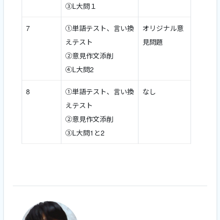
③L大問１
7
①単語テスト、言い換
オリジナル意
えテスト
見問題
②意見作文添削
④L大問2
8
①単語テスト、言い換
なし
えテスト
②意見作文添削
③L大問1と2