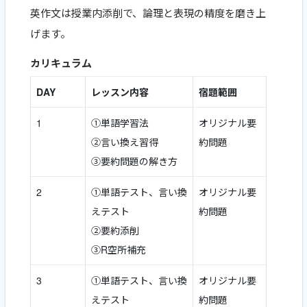
英作文は授業内添削で、論理と表現の精度を磨き上
げます。
カリキュラム
DAY
レッスン内容
宿題範囲
1
①単語学習法
オリジナル要
②言い換え習得
約問題
③要約問題の解き方
2
①単語テスト、言い換
オリジナル要
えテスト
約問題
②要約添削
③R空所補充
3
①単語テスト、言い換
オリジナル要
えテスト
約問題