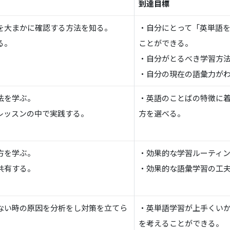
到達目標
を大まかに確認する方法を知る。
・自分にとって「英単語を
る。
ことができる。
・自分がとるべき学習方
・自分の現在の語彙力が
法を学ぶ。
・英語のことばの特徴に
レッスンの中で実践する。
方を選べる。
方を学ぶ。
・効果的な学習ルーティ
共有する。
・効果的な語彙学習の工
ない時の原因を分析をし対策を立てら
・英単語学習が上手くい
を考えることができる。